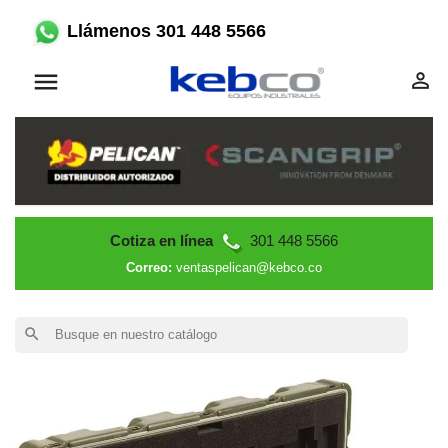
Llámenos 301 448 5566


Cotiza en línea
301 448 5566
Correo:
ventaspelican@kebco.co
search