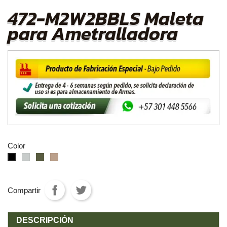
472-M2W2BBLS Maleta
para Ametralladora
Color
gris
VerdeOD
Tan
negro
Compartir
DESCRIPCIÓN