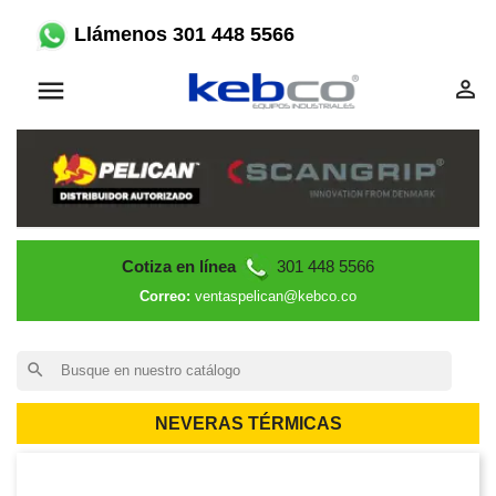
Llámenos 301 448 5566


Cotiza en línea
301 448 5566
Correo:
ventaspelican@kebco.co
search
NEVERAS TÉRMICAS