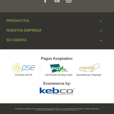
PRODUCTOS

NUESTRA EMPRESA

SU CUENTA

1
Pagos Aceptados:
Ecommerce by: