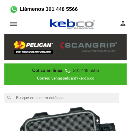
Llámenos 301 448 5566


Cotiza en línea
301 448 5566
Correo:
ventaspelican@kebco.co
search