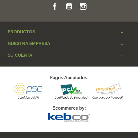
Facebook
YouTube
Instagram
PRODUCTOS

NUESTRA EMPRESA

SU CUENTA

1
Pagos Aceptados:
Ecommerce by: