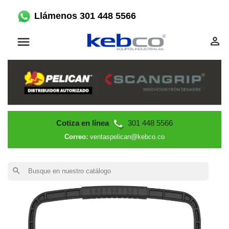
Llámenos 301 448 5566


Cotiza en línea
301 448 5566
Correo:
ventaspelican@kebco.co
search