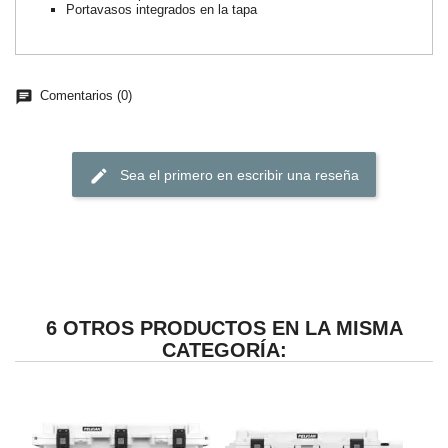
Portavasos integrados en la tapa
chat
Comentarios (0)
edit
Sea el primero en escribir una reseña
6 OTROS PRODUCTOS EN LA MISMA
CATEGORÍA: