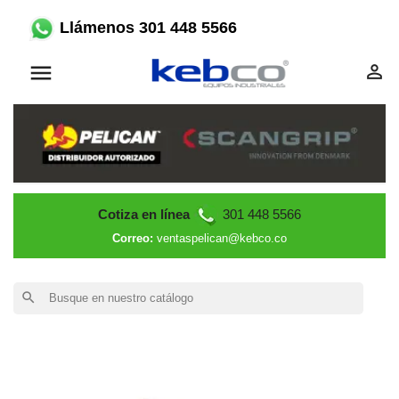
Llámenos 301 448 5566


Cotiza en línea
301 448 5566
Correo:
ventaspelican@kebco.co
search