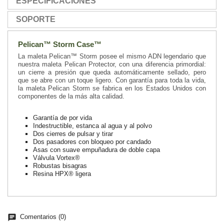
ESPECIFICACIONES
SOPORTE
Pelican™ Storm Case™
La maleta Pelican™ Storm posee el mismo ADN legendario que
nuestra maleta Pelican Protector, con una diferencia primordial:
un cierre a presión que queda automáticamente sellado, pero
que se abre con un toque ligero. Con garantía para toda la vida,
la maleta Pelican Storm se fabrica en los Estados Unidos con
componentes de la más alta calidad.
Garantía de por vida
Indestructible, estanca al agua y al polvo
Dos cierres de pulsar y tirar
Dos pasadores con bloqueo por candado
Asas con suave empuñadura de doble capa
Válvula Vortex®
Robustas bisagras
Resina HPX® ligera
chat
Comentarios (0)