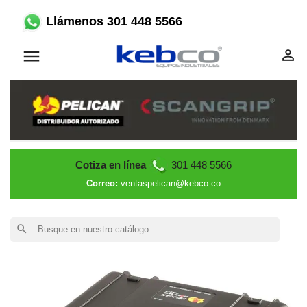
Llámenos 301 448 5566


Cotiza en línea
301 448 5566
Correo:
ventaspelican@kebco.co
search