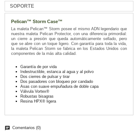
SOPORTE
Pelican™ Storm Case™
La maleta Pelican™ Storm posee el mismo ADN legendario que
nuestra maleta Pelican Protector, con una diferencia primordial:
un cierre a presión que queda automáticamente sellado, pero
que se abre con un toque ligero. Con garantía para toda la vida,
la maleta Pelican Storm se fabrica en los Estados Unidos con
componentes de la más alta calidad.
Garantía de por vida
Indestructible, estanca al agua y al polvo
Dos cierres de pulsar y tirar
Dos pasadores con bloqueo por candado
Asas con suave empuñadura de doble capa
Válvula Vortex®
Robustas bisagras
Resina HPX® ligera
chat
Comentarios (0)