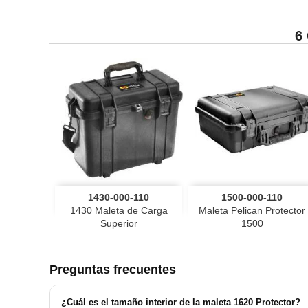
6


Vista rápida
Vista rápida
1430-000-110
1500-000-110
negro
gris
naranja
Desiert
1430 Maleta de Carga
Maleta Pelican Protector
Superior
1500
Preguntas frecuentes
¿Cuál es el tamaño interior de la maleta 1620 Protector?