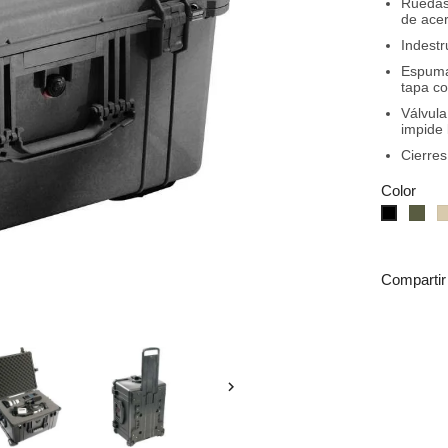
Ruedas 
de acer
Indestr
Espuma
tapa c
Válvula
impide 
Cierres
Color
Ve
negro
Compartir
