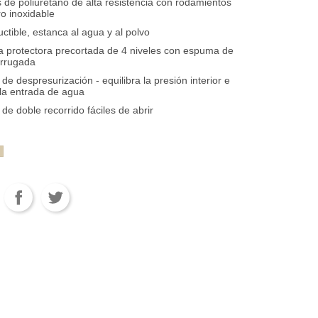
de poliuretano de alta resistencia con rodamientos
o inoxidable
uctible, estanca al agua y al polvo
 protectora precortada de 4 niveles con espuma de
orrugada
 de despresurización - equilibra la presión interior e
la entrada de agua
 de doble recorrido fáciles de abrir
rdeOD
Desierto