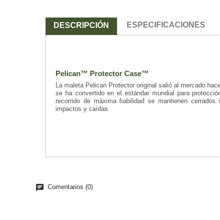
ESPECIFICACIONES
DESCRIPCIÓN
Pelican™ Protector Case™
La maleta Pelican Protector original salió al mercado h
se ha convertido en el estándar mundial para protecció
recorrido de máxima fiabilidad se mantienen cerrados 
impactos y caídas.
chat
Comentarios (0)