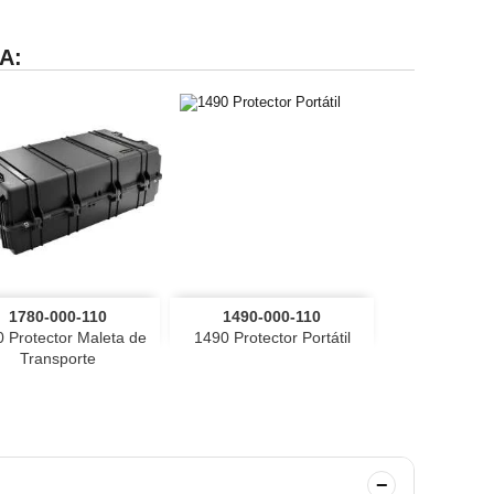
A:


Vista rápida
Vista rápida
1780-000-110
1490-000-110
 Protector Maleta de
1490 Protector Portátil
Transporte
−