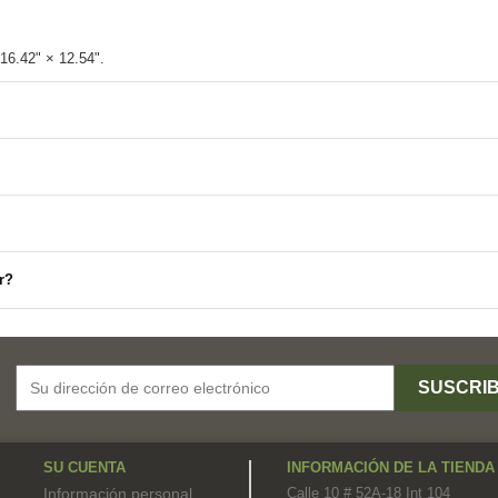
r?
SU CUENTA
INFORMACIÓN DE LA TIENDA
,
Información personal
Calle 10 # 52A-18 Int 104