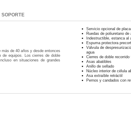
SOPORTE
Servicio opcional de plac
Ruedas de poliuretano de 
Indestructible, estanca al
Espuma protectora precor
Válvula de despresurizacián
ace más de 40 años y desde entonces
agua
n de equipos. Los cierres de doble
Cierres de doble recorrido 
incluso en situaciones de grandes
Asas abatibles
Anillo de sellado
Núcleo interior de célula a
Asa extraíble retráctil
Pernos y candados con ref