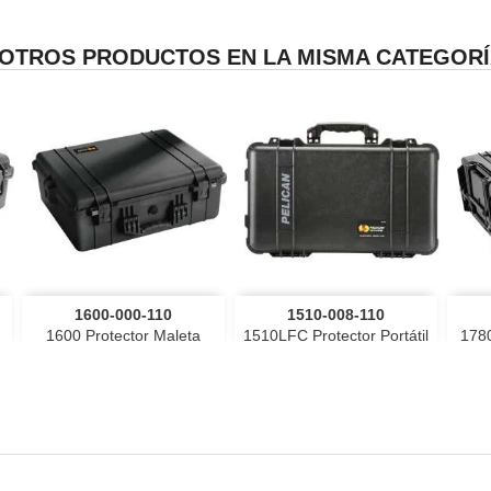
 OTROS PRODUCTOS EN LA MISMA CATEGORÍ


Vista rápida
Vista rápida
1600-000-110
1510-008-110
o
negro
gris
naranja
Amarillo
Desierto
1600 Protector Maleta
1510LFC Protector Portátil
1780