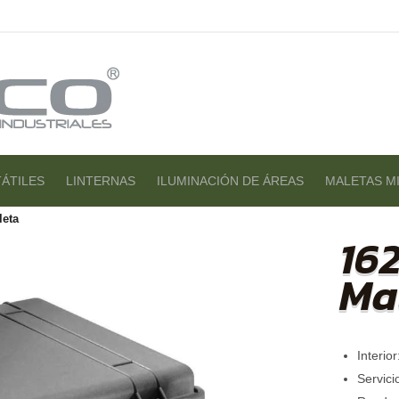
ÁTILES
LINTERNAS
ILUMINACIÓN DE ÁREAS
MALETAS MI
leta
16
Ma
Interio
Servici