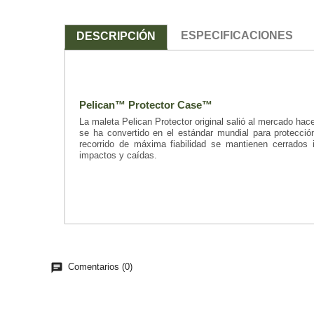
ESPECIFICACIONES
DESCRIPCIÓN
Pelican™ Protector Case™
La maleta Pelican Protector original salió al mercado h
se ha convertido en el estándar mundial para protecció
recorrido de máxima fiabilidad se mantienen cerrados 
impactos y caídas.
chat
Comentarios (0)