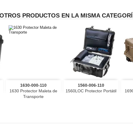
 OTROS PRODUCTOS EN LA MISMA CATEGORÍ


Vista rápida
Vista rápida
1630-000-110
1560-006-110
negro
Desierto
1630 Protector Maleta de
1560LOC Protector Portátil
1690
Transporte