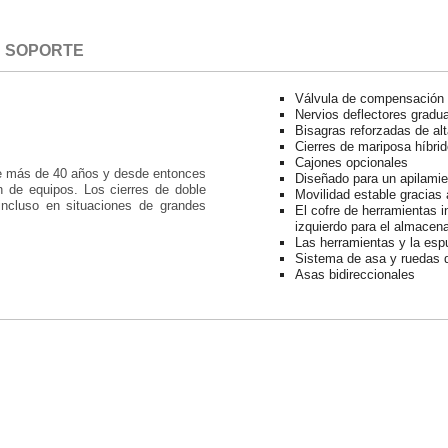
SOPORTE
Válvula de compensación 
Nervios deflectores gradu
Bisagras reforzadas de alt
Cierres de mariposa híbrid
Cajones opcionales
ace más de 40 años y desde entonces
Diseñado para un apilami
n de equipos. Los cierres de doble
Movilidad estable gracias 
incluso en situaciones de grandes
El cofre de herramientas i
izquierdo para el almacen
Las herramientas y la es
Sistema de asa y ruedas de
Asas bidireccionales