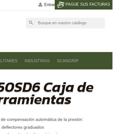

PAGUE SUS FACTURAS
Entrar
search
LITARES
INDUSTRIAS
SCANGRIP
50SD6 Caja de
rramientas
a de compensación automática de la presión
s deflectores graduados