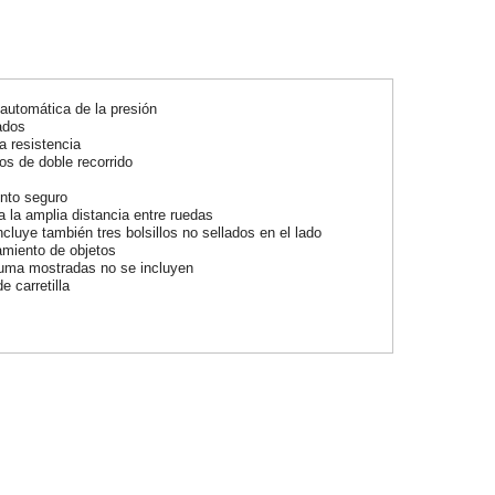
automática de la presión
ados
a resistencia
os de doble recorrido
ento seguro
a la amplia distancia entre ruedas
ncluye también tres bolsillos no sellados en el lado
amiento de objetos
puma mostradas no se incluyen
 carretilla