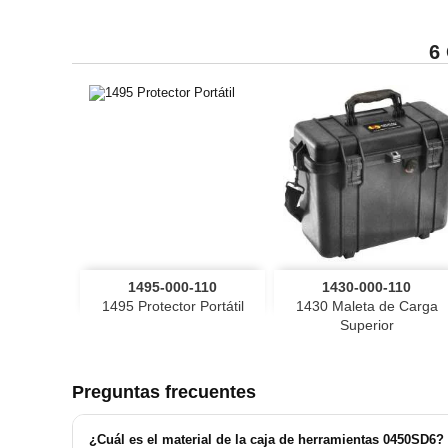
6


Vista rápida
Vista rápida
1495-000-110
1430-000-110
1495 Protector Portátil
1430 Maleta de Carga
Superior
Preguntas frecuentes
¿Cuál es el material de la caja de herramientas 0450SD6?