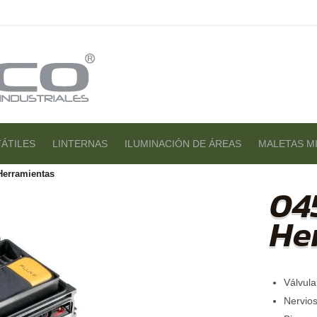
ÁTILES
LINTERNAS
ILUMINACIÓN DE ÁREAS
MALETAS MI
Herramientas
04
He
Válvul
Nervio