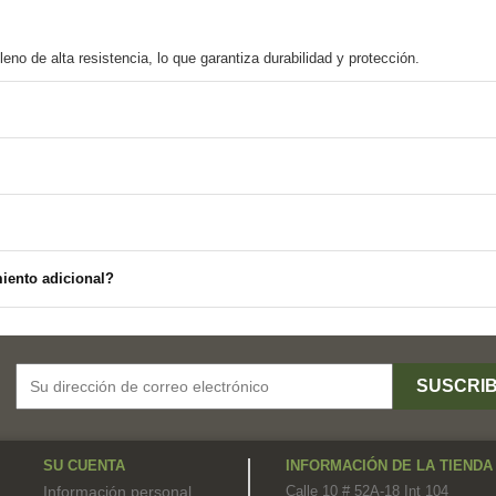
miento adicional?
SU CUENTA
INFORMACIÓN DE LA TIENDA
,
Información personal
Calle 10 # 52A-18 Int 104