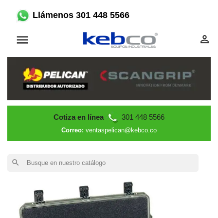
Llámenos 301 448 5566


Cotiza en línea
301 448 5566
Correo:
ventaspelican@kebco.co
search