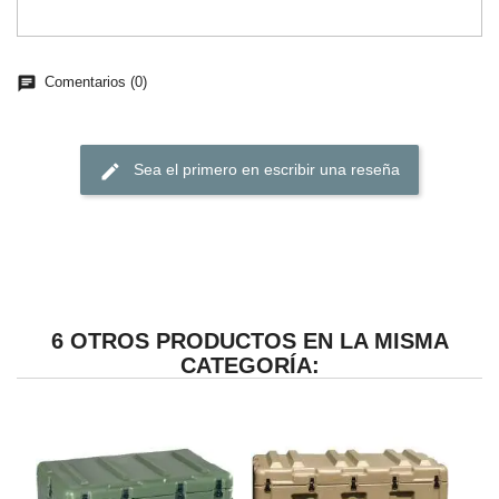
chat
Comentarios (0)
edit
Sea el primero en escribir una reseña
6 OTROS PRODUCTOS EN LA MISMA
CATEGORÍA: