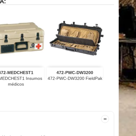
A:


Vista rápida
Vista rápida
472-MEDCHEST1
472-PWC-DW3200
negro
gris
VerdeOD
Tan
negro
VerdeOD
MEDCHEST1 Insumos
472-PWC-DW3200 FieldPak
médicos
−