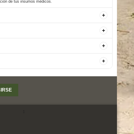
+
+
+
+
Facebook
YouTube
Instagram
1