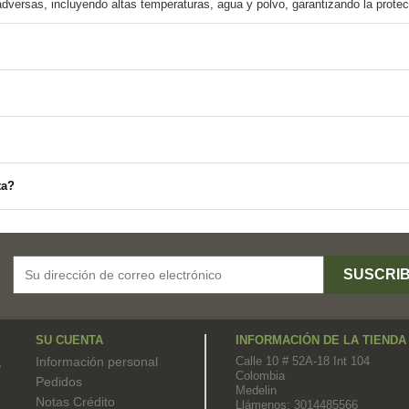
ta?
SU CUENTA
INFORMACIÓN DE LA TIENDA
,
Información personal
Calle 10 # 52A-18 Int 104
Colombia
Pedidos
Medelin
Notas Crédito
Llámenos:
3014485566