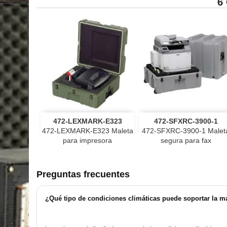
6


Vista rápida
Vista rápida
472-LEXMARK-E323
472-SFXRC-3900-1
negro
gris
VerdeOD
Tan
negro
gris
VerdeOD
Tan
472-LEXMARK-E323 Maleta
472-SFXRC-3900-1 Malet
para impresora
segura para fax
Preguntas frecuentes
¿Qué tipo de condiciones climáticas puede soportar la