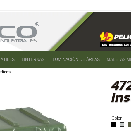
ÁTILES
LINTERNAS
ILUMINACIÓN DE ÁREAS
MALETAS MI
dicos
47
In
Color
negro
gris