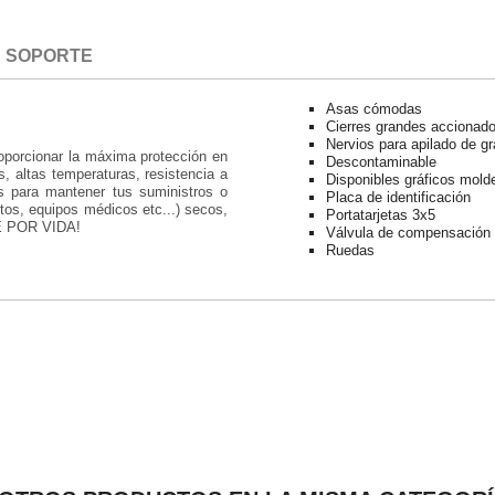
SOPORTE
Asas cómodas
Cierres grandes accionado
Nervios para apilado de g
oporcionar la máxima protección en
Descontaminable
, altas temperaturas, resistencia a
Disponibles gráficos mold
s para mantener tus suministros o
Placa de identificación
os, equipos médicos etc...) secos,
Portatarjetas 3x5
DE POR VIDA!
Válvula de compensación 
Ruedas