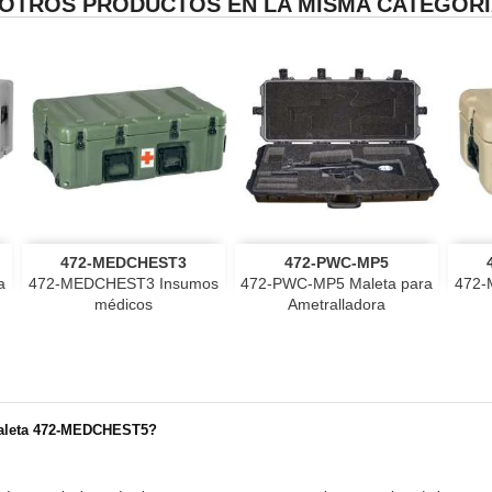
 OTROS PRODUCTOS EN LA MISMA CATEGORÍ


Vista rápida
Vista rápida
472-MEDCHEST3
472-PWC-MP5
negro
gris
VerdeOD
Tan
a
472-MEDCHEST3 Insumos
472-PWC-MP5 Maleta para
472-
médicos
Ametralladora
 maleta 472-MEDCHEST5?