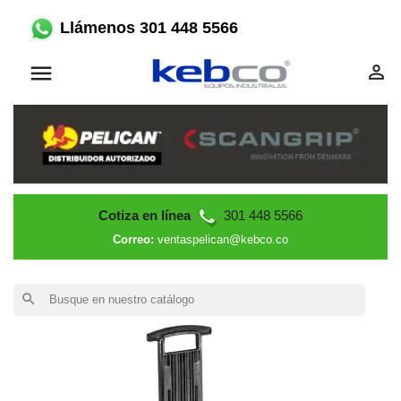
Llámenos 301 448 5566


Cotiza en línea
301 448 5566
Correo:
ventaspelican@kebco.co
search